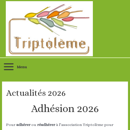
Aller
au
contenu
Menu
Main
Menu
Actualités 2026
Adhésion 2026
Pour
adhérer
ou
réadhérer
à l’association Triptolème pour