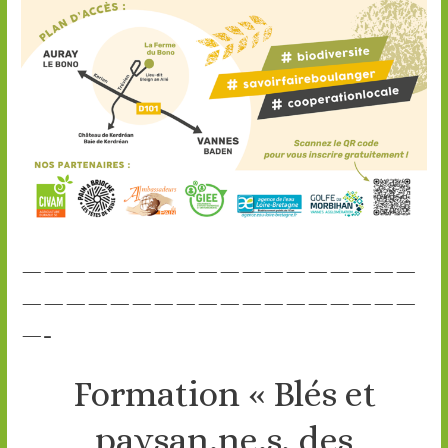
——————————————————
——————————————————
—-
Formation « Blés et
paysan.ne.s, des