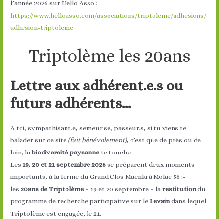
l’année 2026 sur Hello Asso :
https://www.helloasso.com/associations/triptoleme/adhesions/
adhesion-triptoleme
Triptolème les 20ans
Lettre aux adhérent.e.s ou
futurs adhérents…
A toi, sympathisant.e, semeur.se, passeur.s, si tu viens te
balader sur ce site
(fait bénévolement)
, c’est que de près ou de
loin, la
biodiversité paysanne
te touche.
Les
19, 20 et 21 septembre 2026
se préparent deux moments
importants, à la ferme du Grand Clos Maenki à Molac 56 :-
les
20ans de Triptolème
– 19 et 20 septembre – la
restitution
du
programme de recherche participative sur le
Levain
dans lequel
Triptolème est engagée, le 21.