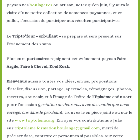
paysan.nes
boulager.es
ou artisan, notez qu’en juin, il y aura la
visite d’une petite collection de semences paysannes, et en
juillet, l’occasion de participer aux récoltes participatives.
Le
Tripto’four « enbullant »
se prépare et sera présent sur
l’événement des 20ans.
Plusieurs
partenaires
rejoignent cet événement paysan
Faire
Argile, Faire à Cheval, Koal Kozk
.
Bienvenue
aussi à toutes vos idées, envies, propositions
d’atelier, discussion, partage, spectacles, témoignages, photos,
recettes, souvenir, et à l’image de l’édito de
l’Episème
enfin sorti
pour l’occasion
(gestation de deux ans, avec des oublis que nous
corrigerons dans le prochain
), trouvez le en pièce jointe ou sur le
site
www.triptoleme.org
. Envoyer vos contributions à Julie
sur
triptoleme.formation.boulange@gmail.com
, merci de
préciser date, contexte et personnes si possibles. Sur cette